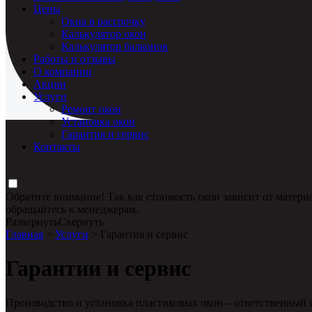
Цены
Окна в рассрочку
Калькулятор окон
Калькулятор балконов
Работы и отзывы
О компании
Акции
Услуги
Ремонт окон
Установка окон
Гарантия и сервис
Контакты
Обратите внимание! Так как стоимость окон зависит от матери
обращайтесь к менеджерам.
Развернуть
Свернуть
Главная
>
Услуги
> Гарантия и сервис
Гарантии и сервис
Производство и установка пластиковых окон – ответственный ш