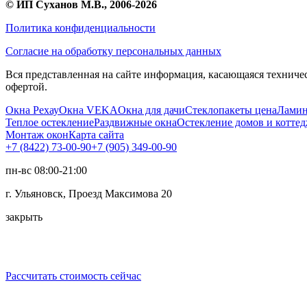
©
ИП Суханов М.В.
, 2006-2026
Политика конфиденциальности
Согласие на обработку персональных данных
Вся представленная на сайте информация, касающаяся техниче
офертой.
Окна Рехау
Окна VEKA
Окна для дачи
Стеклопакеты цена
Ламин
Теплое остекление
Раздвижные окна
Остекление домов и котте
Монтаж окон
Карта сайта
+7 (8422) 73-00-90
+7 (905) 349-00-90
пн-вс 08:00-21:00
г. Ульяновск, Проезд Максимова 20
закрыть
Рассчитать стоимость сейчас