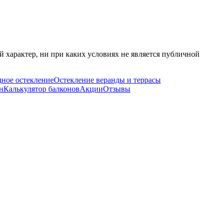
 характер, ни при каких условиях не является публичной
ное остекление
Остекление веранды и террасы
н
Калькулятор балконов
Акции
Отзывы