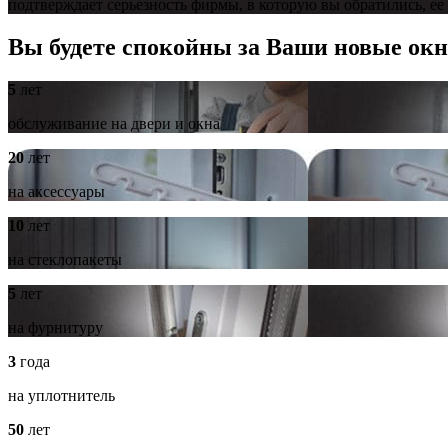
подтверждает серьезность фирмы, в которую вы обратились, ее
Вы будете спокойны за Ваши новые окн
5
лет
обслуживание на двери и окна
20
лет
на аксессуары
10
лет
на стеклопакеты
5
лет
на фурнитуру
3
года
на уплотнитель
50
лет