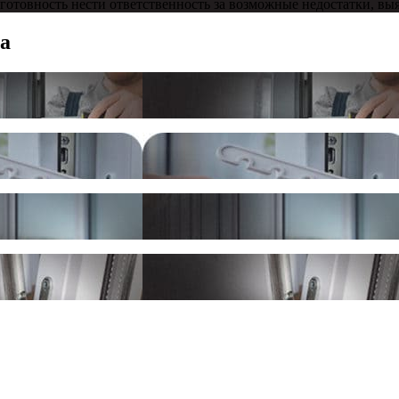
 готовность нести ответственность за возможные недостатки, вы
а