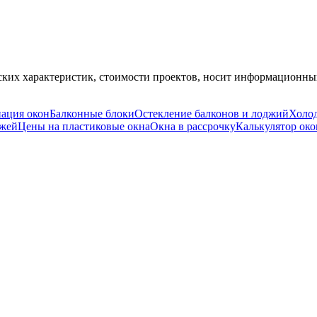
ских характеристик, стоимости проектов, носит информационный
ация окон
Балконные блоки
Остекление балконов и лоджий
Холод
джей
Цены на пластиковые окна
Окна в рассрочку
Калькулятор око