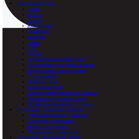
Пластиковые окна
Rehau
VEKA
Exprof
Kommerling
Salamander
Novoline
Melke
KBE
Proplex
Готовые пластиковые окна
Раздвижные пластиковые окна
Пластиковые окна для дачи
Стеклопакеты
Цветные окна
Балконный блок
Пластиковые окна без установки
Размеры пластиковых окон
Остекление веранды и террасы
Остекление балконов и лоджий
Отделка балконов и лоджий
Холодное остекление
Теплое остекление
Панорамное остекление
Остекление загородных домов